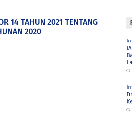
OR 14 TAHUN 2021 TENTANG
HUNAN 2020
In
IA
B
L
In
D
K