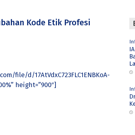
bahan Kode Etik Profesi
In
IA
B
L
le.com/file/d/17AtVdxC723FLC1ENBKoA-
0%” height=”900″]
In
D
K