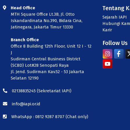
Tentang 
Head Office
MTH Square Office Lt.3B, Jl. Otto
Sejarah IAPI
Iskandardinata No.390, Bidara Cina,
Hubungi Kam
Jatinegara, Jakarta Timur 13330
Karir
Branch Office
Follow Us
Office 8 Building 12th Floor, Unit 12 I - 12
J
Sudirman Central Business District
(SCBD) Lot#28 Senopati Raya
Jl. Jend. Sudirman Kav.52 - 53 Jakarta
Selatan 12190
02138835245
(Sekretariat IAPI)
info@iapi.or.id
WhatsApp :
0812 9287 8707 (Chat only)