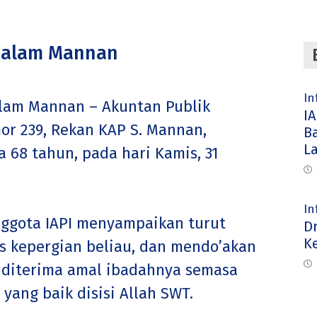
 Salam Mannan
In
lam Mannan – Akuntan Publik
IA
mor 239, Rekan KAP S. Mannan,
B
L
 68 tahun, pada hari Kamis, 31
In
ggota IAPI menyampaikan turut
D
K
s kepergian beliau, dan mendo’akan
 diterima amal ibadahnya semasa
ang baik disisi Allah SWT.