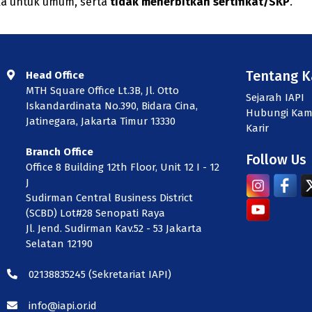
uka untuk umum, serta
tidak menerbitkan sertifikat/SKP
.
Tentang 
Head Office
MTH Square Office Lt.3B, Jl. Otto
Sejarah IAPI
Iskandardinata No.390, Bidara Cina,
Hubungi Kam
Jatinegara, Jakarta Timur 13330
Karir
Branch Office
Follow Us
Office 8 Building 12th Floor, Unit 12 I - 12
J
Sudirman Central Business District
(SCBD) Lot#28 Senopati Raya
Jl. Jend. Sudirman Kav.52 - 53 Jakarta
Selatan 12190
02138835245
(Sekretariat IAPI)
info@iapi.or.id