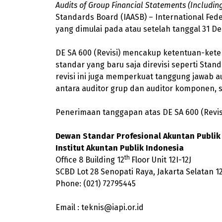
Audits of Group Financial Statements (Includi
Standards Board (IAASB) – International Fede
yang dimulai pada atau setelah tanggal 31 
DE SA 600 (Revisi) mencakup ketentuan-kete
standar yang baru saja direvisi seperti Stan
revisi ini juga memperkuat tanggung jawab a
antara auditor grup dan auditor komponen, 
Penerimaan tanggapan atas DE SA 600 (Revis
Dewan Standar Profesional Akuntan Publik 
Institut Akuntan Publik Indonesia
th
Office 8 Building 12
Floor Unit 12I-12J
SCBD Lot 28 Senopati Raya, Jakarta Selatan 1
Phone: (021) 72795445
Email :
teknis@iapi.or.id